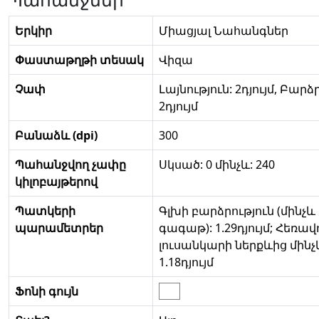
Երկիր
Միացյալ Նահանգներ
Փաստաթղթի տեսակ
Վիզա
Չափ
Լայնություն: 2դյույմ, Բարձ
2դյույմ
Բանաձև (dpi)
300
Պահանջվող չափը
Սկսած: 0 մինչև: 240
կիլոբայթերով
Պատկերի
Գլխի բարձրություն (մինչև
պարամետրեր
գագաթ): 1.29դյույմ; Հեռավ
լուսանկարի ներքևից մինչ
1.18դյույմ
Ֆոնի գույն