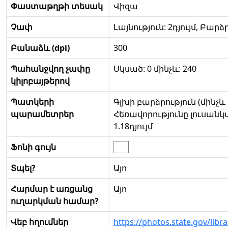
Փաստաթղթի տեսակ
Վիզա
Չափ
Լայնություն: 2դյույմ, Բարձր
Բանաձև (dpi)
300
Պահանջվող չափը
Սկսած: 0 մինչև: 240
կիլոբայթերով
Պատկերի
Գլխի բարձրություն (մինչև 
պարամետրեր
Հեռավորությունը լուսանկ
1.18դյույմ
Ֆոնի գույն
Տպել?
Այո
Հարմար է առցանց
Այո
ուղարկման համար?
Վեբ հղումներ
https://photos.state.gov/lib