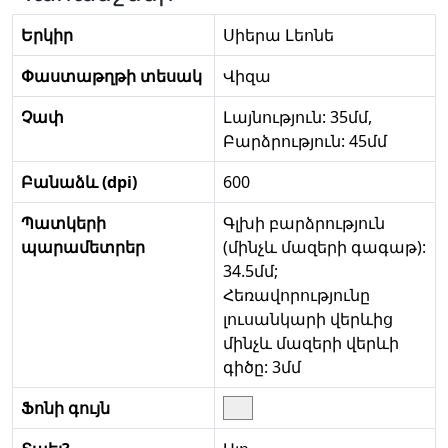
Երկիր
Սիերա Լեոնե
Փաստաթղթի տեսակ
Վիզա
Չափ
Լայնություն: 35մմ,
Բարձրություն: 45մմ
Բանաձև (dpi)
600
Պատկերի
Գլխի բարձրություն
պարամետրեր
(մինչև մազերի գագաթ):
34.5մմ;
Հեռավորությունը
լուսանկարի վերևից
մինչև մազերի վերևի
գիծը: 3մմ
Ֆոնի գույն