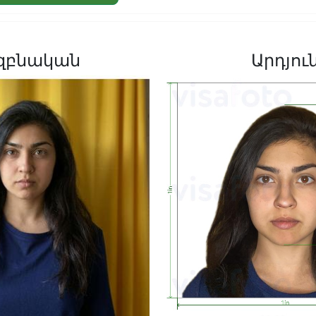
զբնական
Արդյու