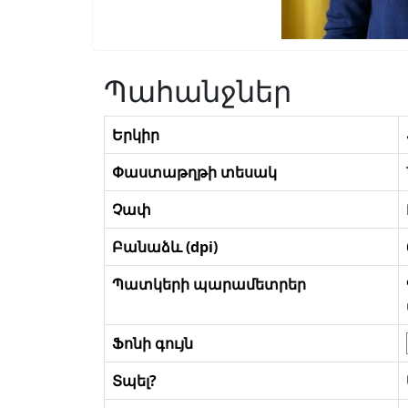
Պահանջներ
Երկիր
Փաստաթղթի տեսակ
Չափ
Բանաձև (dpi)
Պատկերի պարամետրեր
Ֆոնի գույն
Տպել?