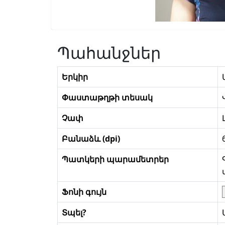
Պահանջներ
Երկիր
Փաստաթղթի տեսակ
Չափ
Բանաձև (dpi)
Պատկերի պարամետրեր
Ֆոնի գույն
Տպել?