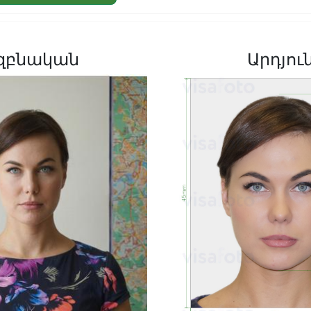
զբնական
Արդյու