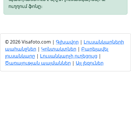
ուղղում ֆոնը։
© 2026 Visafoto.com |
Գլխավոր
|
Լուսանկարների
պահանջներ
|
Կոնտակտներ
|
Բարելավել
լուսանկարը
|
Լուսանկարչի ուղեցույց
|
Ծառայության պայմաններ
|
Այլ լեզուներ