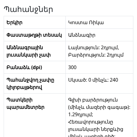
Պահանջներ
Երկիր
Կոստա Ռիկա
Փաստաթղթի տեսակ
Անձնագիր
Անձնագրային
Լայնություն: 2դյույմ,
լուսանկարի չափ
Բարձրություն: 2դյույմ
Բանաձև (dpi)
300
Պահանջվող չափը
Սկսած: 0 մինչև: 240
կիլոբայթերով
Պատկերի
Գլխի բարձրություն
պարամետրեր
(մինչև մազերի գագաթ):
1.29դյույմ;
Հեռավորությունը
լուսանկարի ներքևից
մինչև աչքերի գիծ: