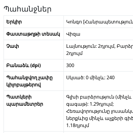
Պահանջներ
Երկիր
Կոնգո [Հանրապետություն
Փաստաթղթի տեսակ
Վիզա
Չափ
Լայնություն: 2դյույմ, Բարձ
2դյույմ
Բանաձև (dpi)
300
Պահանջվող չափը
Սկսած: 0 մինչև: 240
կիլոբայթերով
Պատկերի
Գլխի բարձրություն (մինչև
պարամետրեր
գագաթ): 1.29դյույմ;
Հեռավորությունը լուսանկ
ներքևից մինչև աչքերի գիծ
1.18դյույմ