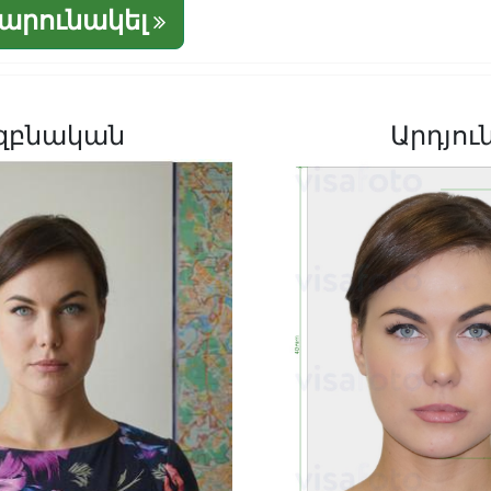
շարունակել
զբնական
Արդյու