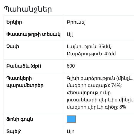
Պահանջներ
Երկիր
Բրունեյ
Փաստաթղթի տեսակ
Այլ
Չափ
Լայնություն: 35մմ,
Բարձրություն: 42մմ
Բանաձև (dpi)
600
Պատկերի
Գլխի բարձրություն (մինչև
պարամետրեր
մազերի գագաթ): 74%;
Հեռավորությունը
լուսանկարի վերևից մինչև
մազերի վերևի գիծը: 8%
Ֆոնի գույն
Տպել?
Այո